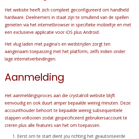
Het website heeft zich compleet geconfigureerd om handheld
hardware. Deelnemers in staat zijn te smullend van de spellen
genieten via het internetbrowser in specifieke mobieltje en met
een exclusieve applicatie voor iOS plus Android.
Het vlug laden met pagina's en wedstrijden zorgt ten
aangenaam toepassing met het platform, zelfs indien onder
lage internetverbindingen.
Aanmelding
Het aanmeldingsproces aan die crystalroll website blijft
eenvoudig en ook duurt amper bepaalde weinig minuten. Deze
accounthouder behoort te bepaalde weinig subsequentiele
stappen voltooien zodat gespecificeerd gebruikersaccount te
creren plus alle features van het om toepassen.
Eerst om te start dient jou richting het geautoriseerde