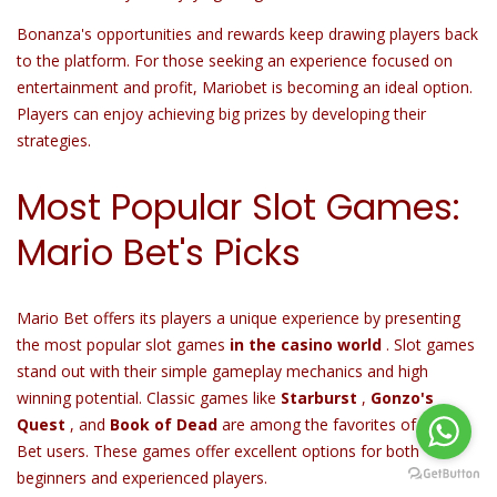
Bonanza's opportunities and rewards keep drawing players back
to the platform. For those seeking an experience focused on
entertainment and profit, Mariobet is becoming an ideal option.
Players can enjoy achieving big prizes by developing their
strategies.
Most Popular Slot Games:
Mario Bet's Picks
Mario Bet offers its players a unique experience by presenting
the most popular slot games
in the casino world
. Slot games
stand out with their simple gameplay mechanics and high
winning potential. Classic games like
Starburst
,
Gonzo's
Quest
, and
Book of Dead
are among the favorites of Mario
Bet users. These games offer excellent options for both
beginners and
experienced
players.