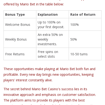
offered by Mario Bet in the table below:
Bonus Type
Explanation
Rate of Return
Up to 100% on
Welcome Bonus
100%
your first deposit.
An extra 50% on
weekly
Weekly Bonus
50%
investments.
Free spins on
Free Returns
10-50 turns
select slots
These opportunities make playing at Mario Bet both fun and
profitable. Every new day brings new opportunities, keeping
players' interest constantly alive.
The secret behind Mario Bet Casino's success lies in its
innovative approach and emphasis on customer satisfaction.
The platform aims to provide its players with the best