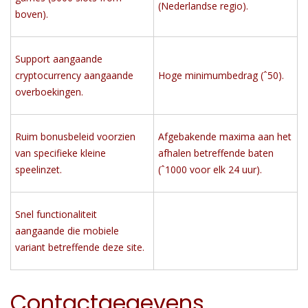
(Nederlandse regio).
boven).
Support aangaande
cryptocurrency aangaande
Hoge minimumbedrag (ˆ50).
overboekingen.
Ruim bonusbeleid voorzien
Afgebakende maxima aan het
van specifieke kleine
afhalen betreffende baten
speelinzet.
(ˆ1000 voor elk 24 uur).
Snel functionaliteit
aangaande die mobiele
variant betreffende deze site.
Contactgegevens