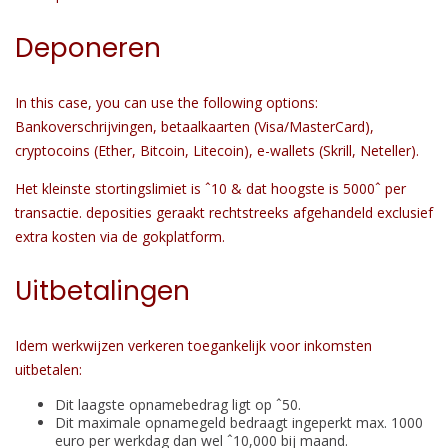
Deponeren
In this case, you can use the following options:
Bankoverschrijvingen, betaalkaarten (Visa/MasterCard),
cryptocoins (Ether, Bitcoin, Litecoin), e-wallets (Skrill, Neteller).
Het kleinste stortingslimiet is ˆ10 & dat hoogste is 5000ˆ per
transactie. deposities geraakt rechtstreeks afgehandeld exclusief
extra kosten via de gokplatform.
Uitbetalingen
Idem werkwijzen verkeren toegankelijk voor inkomsten
uitbetalen:
Dit laagste opnamebedrag ligt op ˆ50.
Dit maximale opnamegeld bedraagt ​​ingeperkt max. 1000
euro per werkdag dan wel ˆ10,000 bij maand.