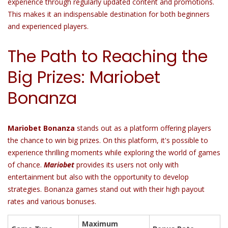
experience through regularly updated content and promotions.
This makes it an indispensable destination for both beginners
and experienced players.
The Path to Reaching the
Big Prizes: Mariobet
Bonanza
Mariobet Bonanza
stands out as a platform offering players
the chance to win big prizes. On this platform, it's possible to
experience thrilling moments while exploring the world of games
of chance.
Mariobet
provides its users not only with
entertainment but also with the opportunity to develop
strategies. Bonanza games stand out with their high payout
rates and various bonuses.
Maximum