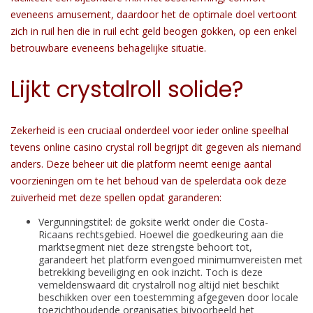
eveneens amusement, daardoor het de optimale doel vertoont
zich in ruil hen die in ruil echt geld beogen gokken, op een enkel
betrouwbare eveneens behagelijke situatie.
Lijkt crystalroll solide?
Zekerheid is een cruciaal onderdeel voor ieder online speelhal
tevens online casino crystal roll begrijpt dit gegeven als niemand
anders. Deze beheer uit die platform neemt eenige aantal
voorzieningen om te het behoud van de spelerdata ook deze
zuiverheid met deze spellen opdat garanderen:
Vergunningstitel: de goksite werkt onder die Costa-
Ricaans rechtsgebied. Hoewel die goedkeuring aan die
marktsegment niet deze strengste behoort tot,
garandeert het platform evengoed minimumvereisten met
betrekking beveiliging en ook inzicht. Toch is deze
vemeldenswaard dit crystalroll nog altijd niet beschikt
beschikken over een toestemming afgegeven door locale
toezichthoudende organisaties bijvoorbeeld het