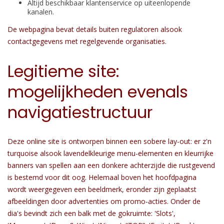
Altijd beschikbaar klantenservice op uiteenlopende
kanalen.
De webpagina bevat details buiten regulatoren alsook
contactgegevens met regelgevende organisaties.
Legitieme site:
mogelijkheden evenals
navigatiestructuur
Deze online site is ontworpen binnen een sobere lay-out: er z'n
turquoise alsook lavendelkleurige menu-elementen en kleurrijke
banners van spellen aan een donkere achterzijde die rustgevend
is bestemd voor dit oog. Helemaal boven het hoofdpagina
wordt weergegeven een beeldmerk, eronder zijn geplaatst
afbeeldingen door advertenties om promo-acties. Onder de
dia's bevindt zich een balk met de gokruimte: 'Slots',