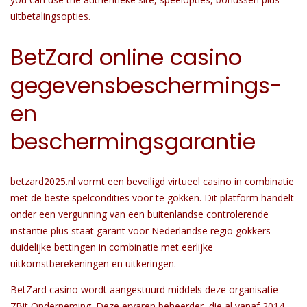
uitbetalingsopties.
BetZard online casino
gegevensbeschermings-
en
beschermingsgarantie
betzard2025.nl
vormt een beveiligd virtueel casino in combinatie
met de beste spelcondities voor te gokken. Dit platform handelt
onder een vergunning van een buitenlandse controlerende
instantie plus staat garant voor Nederlandse regio gokkers
duidelijke bettingen in combinatie met eerlijke
uitkomstberekeningen en uitkeringen.
BetZard casino wordt aangestuurd middels deze organisatie
7Bit Onderneming. Deze ervaren beheerder, die al vanaf 2014