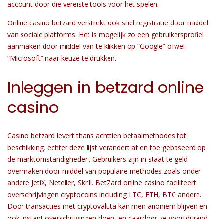
account door die vereiste tools voor het spelen.
Online casino betzard verstrekt ook snel registratie door middel
van sociale platforms. Het is mogelijk zo een gebruikersprofiel
aanmaken door middel van te klikken op “Google” ofwel
“Microsoft” naar keuze te drukken.
Inleggen in betzard online
casino
Casino betzard levert thans achttien betaalmethodes tot
beschikking, echter deze lijst verandert af en toe gebaseerd op
de marktomstandigheden. Gebruikers zijn in staat te geld
overmaken door middel van populaire methodes zoals onder
andere JetiX, Neteller, Skrill. BetZard online casino faciliteert
overschrijvingen cryptocoins including LTC, ETH, BTC andere.
Door transacties met cryptovaluta kan men anoniem blijven en
ook instant overschrijvingen doen, en daardoor ze voortdurend