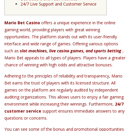
24/7 Live Support and Customer Service
Mario Bet Casino
offers a unique experience in the online
gaming world, providing players with great winning
opportunities. The platform stands out with its user-friendly
interface and wide range of games. Offering various options
such as
slot machines, live casino games, and sports betting
,
Mario Bet appeals to all types of players. Players have a greater
chance of winning with high odds and attractive bonuses.
Adhering to the principles of reliability and transparency, Mario
Bet earns the trust of players with its licensed structure. All
games on the platform are regularly audited by independent
auditing organizations. This allows users to enjoy a fair gaming
environment while increasing their winnings. Furthermore,
24/7
customer service
support ensures immediate answers to any
questions or concerns.
You can see some of the bonus and promotional opportunities