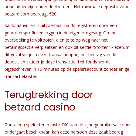
populairder zijn onder deelnemers. Het minimale deposito voor
betzard.com bedraagt ​​€20
Saldo aanvullen is uitvoerbaar na dit registreren door een
gebruikersprofiel en loggen in de eigen omgeving. Om het
overboeking te voltooien, dien je te op weg naar het
betalingssectie verplaatsen en ook dit sectie “Storten” kiezen. In
dit geval vul je in deze transactieoptie, het bedrag van de
deposit en initieer je deze transactie. Het fonds wordt
bijgeschreven in 15 minutes op de spelersaccount zonder enige
transactiekosten.
Terugtrekking door
betzard casino
Zodra een speler ten minste €40 aan de zijne gebruikersaccount
ondergaat beschikbaar, kan deze persoon deze zaak bedrag