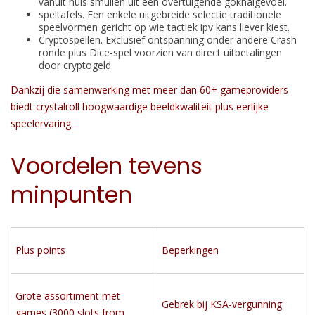
vanuit huis smullen uit een overtuigende gokhalgevoel.
speltafels. Een enkele uitgebreide selectie traditionele
speelvormen gericht op wie tactiek ipv kans liever kiest.
Cryptospellen. Exclusief ontspanning onder andere Crash
ronde plus Dice-spel voorzien van direct uitbetalingen
door cryptogeld.
Dankzij die samenwerking met meer dan 60+ gameproviders
biedt crystalroll hoogwaardige beeldkwaliteit plus eerlijke
speelervaring.
Voordelen tevens
minpunten
Plus points
Beperkingen
Grote assortiment met
Gebrek bij KSA-vergunning
games (3000 slots from