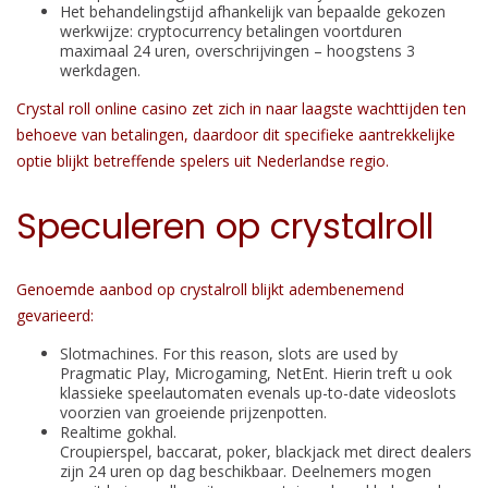
Het behandelingstijd afhankelijk van bepaalde gekozen
werkwijze: cryptocurrency betalingen voortduren
maximaal 24 uren, overschrijvingen – hoogstens 3
werkdagen.
Crystal roll online casino zet zich in naar laagste wachttijden ten
behoeve van betalingen, daardoor dit specifieke aantrekkelijke
optie blijkt betreffende spelers uit Nederlandse regio.
Speculeren op crystalroll
Genoemde aanbod op crystalroll blijkt adembenemend
gevarieerd:
Slotmachines. For this reason, slots are used by
Pragmatic Play, Microgaming, NetEnt. Hierin treft u ook
klassieke speelautomaten evenals up-to-date videoslots
voorzien van groeiende prijzenpotten.
Realtime gokhal.
Croupierspel, baccarat, poker, blackjack met direct dealers
zijn 24 uren op dag beschikbaar. Deelnemers mogen